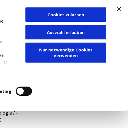
Cookies zulassen
Zum Depot
ie
Auswahl erlauben
ie
Nur notwendige Cookies
den
verwenden
Juli
r
itung
eting
35
ogie / -
g