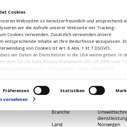
det Cookies
 unseren Webseiten so benutzerfreundlich und ansprechend w
alysieren wir die Aufrufe unserer Webseite mit Tracking-
rum Cookies verwenden. Zusätzlich verwenden unsere
m entsprechende Inhalte an Ihre Bedürfnisse anzupassen. D
erwendung von Cookies ist Art. 6 Abs. 1 lit. f DSGVO.
n, dass wir Daten an Dienstleister in die USA weitergeben. In 
mit dem EU-US Data Privacy Framework (EU-US DPF) vom 10. 
Datenschutzniveau zur Europäischen Union. Detaillierte
ei uns eingesetzten Cookies und deren Funktion, Hinweise zu
erarbeitung personenbezogener Daten und die Datenverarbe
uf unserer Seite zum
Datenschutz
. Dort können Sie Ihre
Präferenzen
Statistiken
Mark
ISIN:
NO00100812
eit widerrufen oder anpassen.
gen vornehmen
WKN:
A0B733
Entsorgung /
Branche:
Umwelttechnol
dienstleistun
Land:
Norwegen