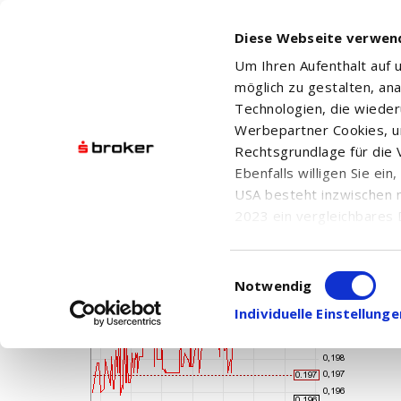
Diese Webseite verwen
Um Ihren Aufenthalt auf
möglich zu gestalten, an
Technologien, die wiede
Werbepartner Cookies, u
Rechtsgrundlage für die V
NEL ASA
Ebenfalls willigen Sie ei
USA besteht inzwischen 
2023 ein vergleichbares 
Informationen über die b
damit einhergehenden V
Einwilligungsauswahl
in den USA, finden Sie a
Notwendig
Einwilligung auch jederz
Individuelle Einstellun