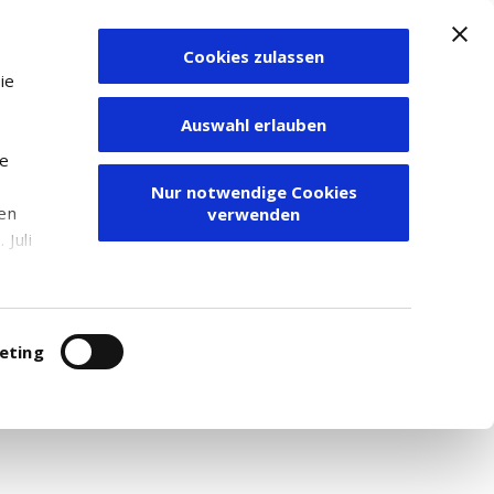
Cookies zulassen
Zum Depot
ie
Auswahl erlauben
ie
Nur notwendige Cookies
den
verwenden
Juli
r
itung
eting