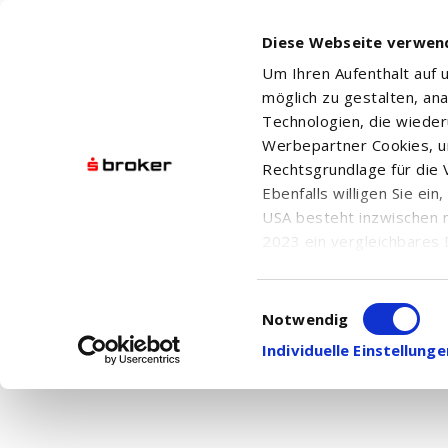
Diese Webseite verwen
Um Ihren Aufenthalt auf
möglich zu gestalten, an
Technologien, die wiede
Werbepartner Cookies, u
Rechtsgrundlage für die V
Ebenfalls willigen Sie ei
USA besteht inzwischen 
2023 ein vergleichbares 
Informationen über die b
damit einhergehenden V
Einwilligungsauswahl
in den USA, finden Sie a
Notwendig
Einwilligung auch jederz
Individuelle Einstellun