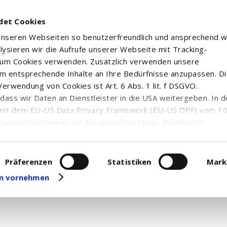
det Cookies
 unseren Webseiten so benutzerfreundlich und ansprechend w
alysieren wir die Aufrufe unserer Webseite mit Tracking-
rum Cookies verwenden. Zusätzlich verwenden unsere
m entsprechende Inhalte an Ihre Bedürfnisse anzupassen. D
Forbidden
erwendung von Cookies ist Art. 6 Abs. 1 lit. f DSGVO.
n, dass wir Daten an Dienstleister in die USA weitergeben. In 
You don't have permission to access this resource.
mit dem EU-US Data Privacy Framework (EU-US DPF) vom 10. 
Datenschutzniveau zur Europäischen Union. Detaillierte
ei uns eingesetzten Cookies und deren Funktion, Hinweise zu
erarbeitung personenbezogener Daten und die Datenverarbe
uf unserer Seite zum
Datenschutz
. Dort können Sie Ihre
Präferenzen
Statistiken
Mark
eit widerrufen oder anpassen.
gen vornehmen