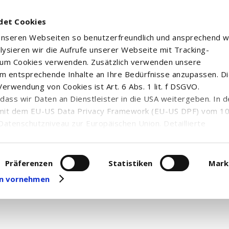
det Cookies
 unseren Webseiten so benutzerfreundlich und ansprechend w
alysieren wir die Aufrufe unserer Webseite mit Tracking-
rum Cookies verwenden. Zusätzlich verwenden unsere
m entsprechende Inhalte an Ihre Bedürfnisse anzupassen. D
erwendung von Cookies ist Art. 6 Abs. 1 lit. f DSGVO.
n, dass wir Daten an Dienstleister in die USA weitergeben. In 
urce.
mit dem EU-US Data Privacy Framework (EU-US DPF) vom 10. 
Datenschutzniveau zur Europäischen Union. Detaillierte
ei uns eingesetzten Cookies und deren Funktion, Hinweise zu
ötigen Sie den "Adobe Reader". Sollte diese Zusatzsoftwa
erarbeitung personenbezogener Daten und die Datenverarbe
den
uf unserer Seite zum
Datenschutz
. Dort können Sie Ihre
Präferenzen
Statistiken
Mark
eit widerrufen oder anpassen.
gen vornehmen