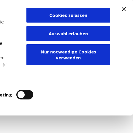
Cookies zulassen
Zum Depot
ie
Auswahl erlauben
ie
Nur notwendige Cookies
den
verwenden
Juli
r
re nicht auf Ihrem System
itung
eting