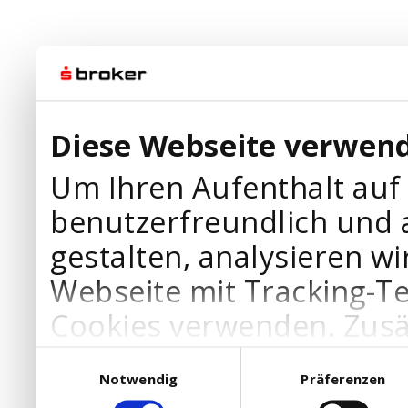
Diese Webseite verwend
Um Ihren Aufenthalt auf
benutzerfreundlich und 
gestalten, analysieren wi
Webseite mit Tracking-T
Cookies verwenden. Zusä
Werbepartner Cookies, u
Einwilligungsauswahl
Notwendig
Präferenzen
Ihre Bedürfnisse anzupa