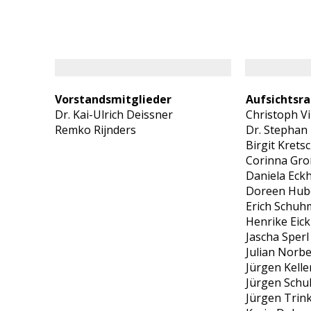
Vorstandsmitglieder
Aufsichtsra
Dr. Kai-Ulrich Deissner
Christoph Vi
Remko Rijnders
Dr. Stephan 
Birgit Krets
Corinna Gr
Daniela Eck
Doreen Hub
Erich Schuh
Henrike Eick
Jascha Sperl
Julian Norb
Jürgen Kelle
Jürgen Schu
Jürgen Trin