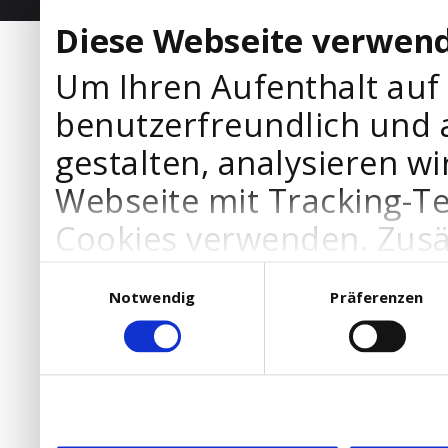
Diese Webseite verwend
Um Ihren Aufenthalt auf
benutzerfreundlich und 
gestalten, analysieren wi
Webseite mit Tracking-T
Cookies verwenden. Zusä
Werbepartner Cookies, u
Einwilligungsauswahl
Notwendig
Präferenzen
Ihre Bedürfnisse anzupa
die Verwendung von Cookies
DSGVO.
Ebenfalls willigen Sie ein