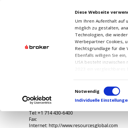
Diese Webseite verwen
Um Ihren Aufenthalt auf
möglich zu gestalten, an
Technologien, die wiede
Werbepartner Cookies, u
Rechtsgrundlage für die V
RESOURCES CONNECTION INC.
Ebenfalls willigen Sie ei
USA besteht inzwischen 
2023 ein vergleichbares 
Informationen über die b
damit einhergehenden V
Resources Connection Inc.
Einwilligungsauswahl
in den USA, finden Sie a
Notwendig
Armstrong Ave. 17101
Einwilligung auch jederz
Individuelle Einstellun
92614 Irvine, CA
USA
Tel: +1 714 430-6400
Fax:
Internet: http://www.resourcesglobal.com