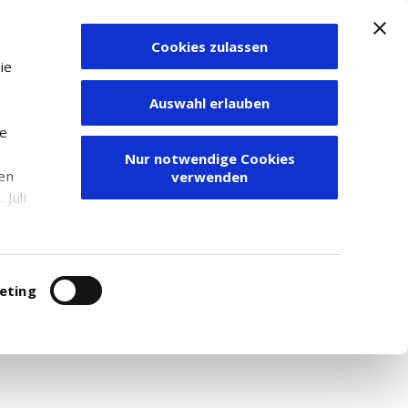
Cookies zulassen
Zum Depot
ie
Auswahl erlauben
ie
Nur notwendige Cookies
den
verwenden
Juli
r
itung
eting
 in Irvine, USA, das primär im Bereich
torklassifizierung des Unternehmens basiert