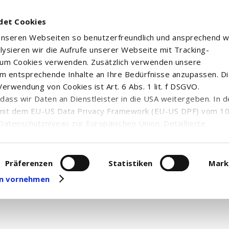
det Cookies
 unseren Webseiten so benutzerfreundlich und ansprechend w
alysieren wir die Aufrufe unserer Webseite mit Tracking-
rum Cookies verwenden. Zusätzlich verwenden unsere
m entsprechende Inhalte an Ihre Bedürfnisse anzupassen. D
erwendung von Cookies ist Art. 6 Abs. 1 lit. f DSGVO.
n, dass wir Daten an Dienstleister in die USA weitergeben. In 
mit dem EU-US Data Privacy Framework (EU-US DPF) vom 10. 
Datenschutzniveau zur Europäischen Union. Detaillierte
ei uns eingesetzten Cookies und deren Funktion, Hinweise zu
erarbeitung personenbezogener Daten und die Datenverarbe
Kurzportrait
uf unserer Seite zum
Datenschutz
. Dort können Sie Ihre
Präferenzen
Statistiken
Mark
Resources Connection Inc. ist ein Unternehmen mit Sitz
eit widerrufen oder anpassen.
gen vornehmen
Unternehmensnahe Dienstleistungen tätig ist. Die Sek
auf dem FactSet eigenen RBICS Sektorsystem.