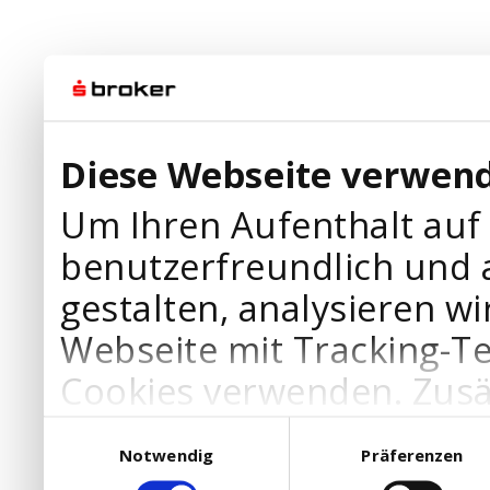
Diese Webseite verwend
Um Ihren Aufenthalt auf
benutzerfreundlich und 
gestalten, analysieren wi
Webseite mit Tracking-T
Cookies verwenden. Zusä
Werbepartner Cookies, u
Einwilligungsauswahl
Notwendig
Präferenzen
Ihre Bedürfnisse anzupa