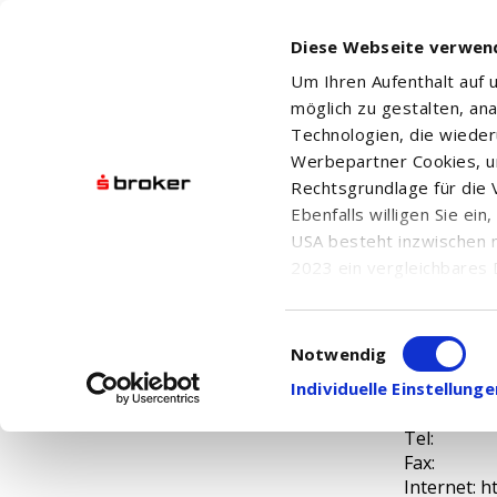
Diese Webseite verwen
Um Ihren Aufenthalt auf
möglich zu gestalten, an
Technologien, die wiede
Werbepartner Cookies, u
Rechtsgrundlage für die V
XTRACKERS
Ebenfalls willigen Sie ei
USA besteht inzwischen 
2023 ein vergleichbares 
Informationen über die b
damit einhergehenden V
Einwilligungsauswahl
in den USA, finden Sie a
Notwendig
Einwilligung auch jederz
Individuelle Einstellun
Tel:
Fax:
Internet: ht