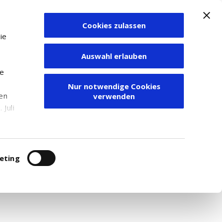
Cookies zulassen
Zum Depot
ie
Auswahl erlauben
ie
Nur notwendige Cookies
1D EUR DIS
den
verwenden
Juli
r
itung
eting