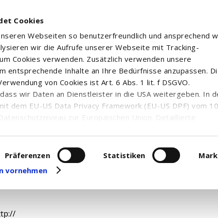
det Cookies
 unseren Webseiten so benutzerfreundlich und ansprechend w
alysieren wir die Aufrufe unserer Webseite mit Tracking-
rum Cookies verwenden. Zusätzlich verwenden unsere
m entsprechende Inhalte an Ihre Bedürfnisse anzupassen. D
erwendung von Cookies ist Art. 6 Abs. 1 lit. f DSGVO.
 STOXX GLOBAL SELECT DIVIDEND 100 SWAP UCITS ETF - 
n, dass wir Daten an Dienstleister in die USA weitergeben. In 
mit dem EU-US Data Privacy Framework (EU-US DPF) vom 10. 
Datenschutzniveau zur Europäischen Union. Detaillierte
ei uns eingesetzten Cookies und deren Funktion, Hinweise zu
erarbeitung personenbezogener Daten und die Datenverarbe
Kurzportrait
uf unserer Seite zum
Datenschutz
. Dort können Sie Ihre
Präferenzen
Statistiken
Mark
eit widerrufen oder anpassen.
gen vornehmen
tp://