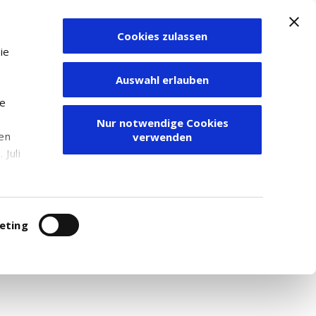
Cookies zulassen
Zum Depot
ie
Auswahl erlauben
ie
Nur notwendige Cookies
den
verwenden
Juli
r
itung
eting
 Deutschland, das primär im Bereich Chemie-,
torklassifizierung des Unternehmens basiert