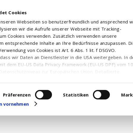
det Cookies
 unseren Webseiten so benutzerfreundlich und ansprechend w
alysieren wir die Aufrufe unserer Webseite mit Tracking-
rum Cookies verwenden. Zusätzlich verwenden unsere
m entsprechende Inhalte an Ihre Bedürfnisse anzupassen. D
erwendung von Cookies ist Art. 6 Abs. 1 lit. f DSGVO.
n, dass wir Daten an Dienstleister in die USA weitergeben. In 
mit dem EU-US Data Privacy Framework (EU-US DPF) vom 10. 
Datenschutzniveau zur Europäischen Union. Detaillierte
ei uns eingesetzten Cookies und deren Funktion, Hinweise zu
erarbeitung personenbezogener Daten und die Datenverarbe
Kurzportrait
uf unserer Seite zum
Datenschutz
. Dort können Sie Ihre
Präferenzen
Statistiken
Mark
Symrise AG ist ein Unternehmen mit Sitz in Holzminden,
eit widerrufen oder anpassen.
gen vornehmen
Kunststoff- und Kautschukmaterialien tätig ist. Die Sek
auf dem FactSet eigenen RBICS Sektorsystem.