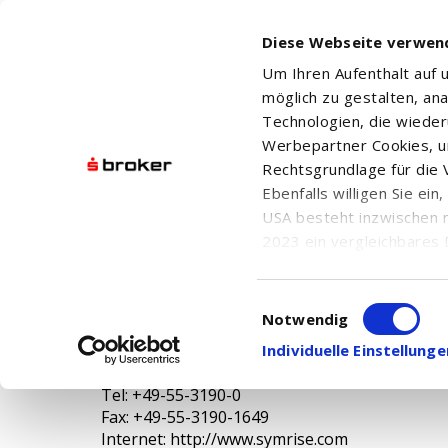
Diese Webseite verwen
Um Ihren Aufenthalt auf
möglich zu gestalten, an
Technologien, die wiede
Werbepartner Cookies, u
Rechtsgrundlage für die V
SYMRISE AG
Ebenfalls willigen Sie ei
USA besteht inzwischen 
2023 ein vergleichbares 
Informationen über die b
damit einhergehenden V
Symrise AG
Einwilligungsauswahl
in den USA, finden Sie a
Notwendig
Mühlenfeldstrasse 1
Einwilligung auch jederz
Individuelle Einstellun
37603 Holzminden
Deutschland
Tel: +49-55-3190-0
Fax: +49-55-3190-1649
Internet: http://www.symrise.com