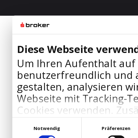
Diese Webseite verwend
Um Ihren Aufenthalt auf
benutzerfreundlich und 
gestalten, analysieren wi
Webseite mit Tracking-T
Cookies verwenden. Zusä
Werbepartner Cookies, u
Einwilligungsauswahl
Notwendig
Präferenzen
Ihre Bedürfnisse anzupa