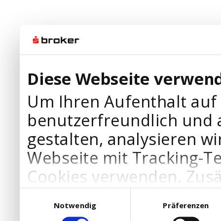
Diese Webseite verwend
Um Ihren Aufenthalt auf
benutzerfreundlich und 
gestalten, analysieren wi
Webseite mit Tracking-T
Cookies verwenden. Zusä
Werbepartner Cookies, u
Einwilligungsauswahl
Notwendig
Präferenzen
Ihre Bedürfnisse anzupa