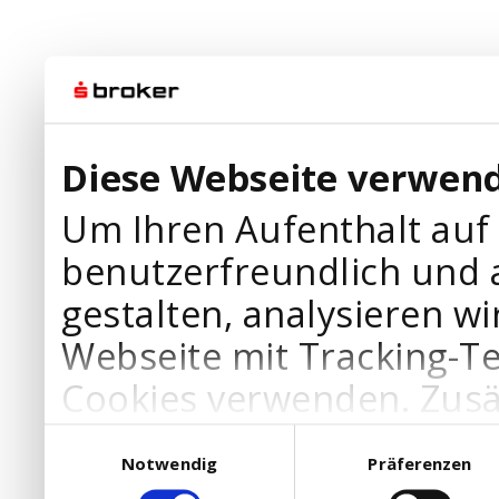
Diese Webseite verwend
Um Ihren Aufenthalt auf
benutzerfreundlich und 
gestalten, analysieren wi
Webseite mit Tracking-T
Cookies verwenden. Zusä
Werbepartner Cookies, u
Einwilligungsauswahl
Notwendig
Präferenzen
Ihre Bedürfnisse anzupa