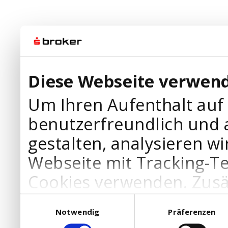
Diese Webseite verwend
Um Ihren Aufenthalt auf
benutzerfreundlich und 
gestalten, analysieren wi
Webseite mit Tracking-T
Cookies verwenden. Zusä
Werbepartner Cookies, u
Einwilligungsauswahl
Notwendig
Präferenzen
Ihre Bedürfnisse anzupa