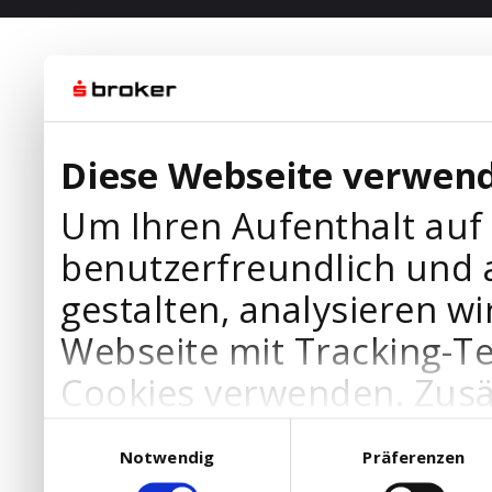
Diese Webseite verwend
Um Ihren Aufenthalt auf
benutzerfreundlich und 
gestalten, analysieren wi
Webseite mit Tracking-T
Cookies verwenden. Zusä
Werbepartner Cookies, u
Einwilligungsauswahl
Notwendig
Präferenzen
Ihre Bedürfnisse anzupa