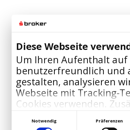
Diese Webseite verwend
Um Ihren Aufenthalt auf
benutzerfreundlich und 
gestalten, analysieren wi
Webseite mit Tracking-T
Cookies verwenden. Zusä
Werbepartner Cookies, u
Einwilligungsauswahl
Notwendig
Präferenzen
Ihre Bedürfnisse anzupa