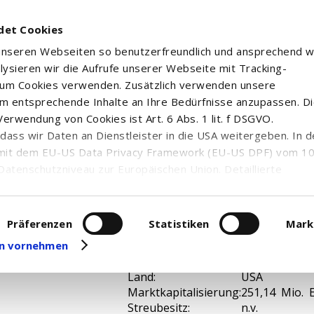
det Cookies
 unseren Webseiten so benutzerfreundlich und ansprechend w
alysieren wir die Aufrufe unserer Webseite mit Tracking-
rum Cookies verwenden. Zusätzlich verwenden unsere
m entsprechende Inhalte an Ihre Bedürfnisse anzupassen. D
erwendung von Cookies ist Art. 6 Abs. 1 lit. f DSGVO.
n, dass wir Daten an Dienstleister in die USA weitergeben. In 
mit dem EU-US Data Privacy Framework (EU-US DPF) vom 10. 
Datenschutzniveau zur Europäischen Union. Detaillierte
ei uns eingesetzten Cookies und deren Funktion, Hinweise zu
erarbeitung personenbezogener Daten und die Datenverarbe
uf unserer Seite zum
Datenschutz
. Dort können Sie Ihre
Präferenzen
Statistiken
Mark
ISIN:
IL0010826357
eit widerrufen oder anpassen.
gen vornehmen
WKN:
897517
Branche:
n.v.
Land:
USA
Marktkapitalisierung:
251,14 Mio. 
Streubesitz:
n.v.