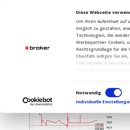
Diese Webseite verwen
Um Ihren Aufenthalt auf
möglich zu gestalten, an
Technologien, die wiede
Werbepartner Cookies, u
Rechtsgrundlage für die V
ELLOMAY CAPITAL LTD
Ebenfalls willigen Sie ei
USA besteht inzwischen 
2023 ein vergleichbares 
Informationen über die b
damit einhergehenden V
Einwilligungsauswahl
in den USA, finden Sie a
Notwendig
Einwilligung auch jederz
Individuelle Einstellun