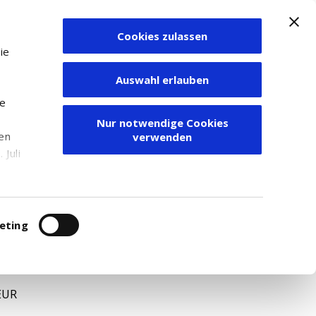
Cookies zulassen
Zum Depot
ie
Auswahl erlauben
ie
Nur notwendige Cookies
den
verwenden
Juli
r
itung
eting
EUR