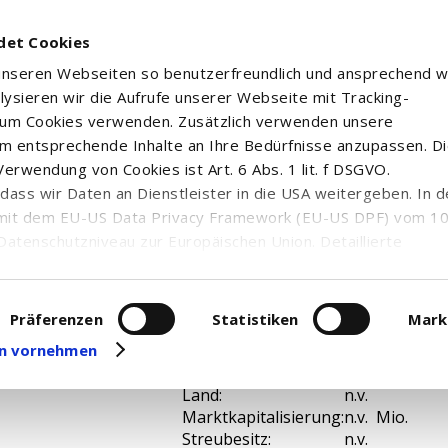
det Cookies
 unseren Webseiten so benutzerfreundlich und ansprechend w
alysieren wir die Aufrufe unserer Webseite mit Tracking-
rum Cookies verwenden. Zusätzlich verwenden unsere
m entsprechende Inhalte an Ihre Bedürfnisse anzupassen. D
erwendung von Cookies ist Art. 6 Abs. 1 lit. f DSGVO.
n, dass wir Daten an Dienstleister in die USA weitergeben. In 
mit dem EU-US Data Privacy Framework (EU-US DPF) vom 10. 
Datenschutzniveau zur Europäischen Union. Detaillierte
ei uns eingesetzten Cookies und deren Funktion, Hinweise zu
erarbeitung personenbezogener Daten und die Datenverarbe
uf unserer Seite zum
Datenschutz
. Dort können Sie Ihre
Präferenzen
Statistiken
Mark
ISIN:
LU026805961
eit widerrufen oder anpassen.
gen vornehmen
WKN:
DK0A2R
Branche:
n.v.
Land:
n.v.
Marktkapitalisierung:
n.v. Mio.
Streubesitz:
n.v.