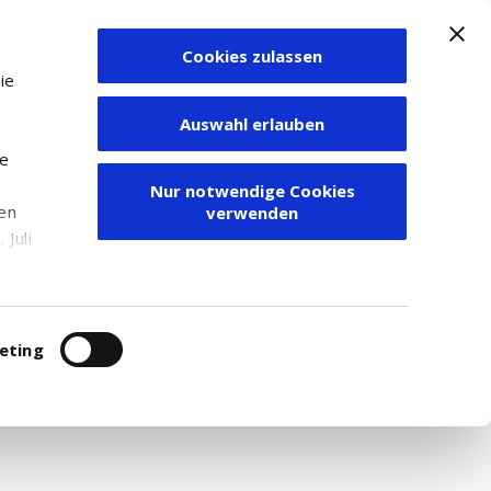
Cookies zulassen
Zum Depot
ie
Auswahl erlauben
ie
Nur notwendige Cookies
den
verwenden
Juli
r
itung
eting
4