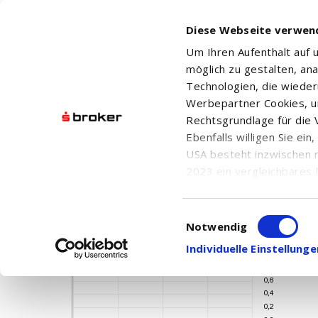
Diese Webseite verwen
Um Ihren Aufenthalt auf
möglich zu gestalten, an
Technologien, die wiede
Werbepartner Cookies, u
Rechtsgrundlage für die V
DEKA-FLEXZINS - TF EUR DIS
Ebenfalls willigen Sie ei
USA besteht inzwischen 
2023 ein vergleichbares 
Informationen über die b
damit einhergehenden V
Einwilligungsauswahl
in den USA, finden Sie a
Notwendig
Einwilligung auch jederz
Individuelle Einstellun