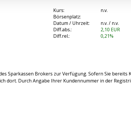
Kurs:
n.v.
Börsenplatz:
Datum / Uhrzeit:
n.v. / n.v.
Diff.abs.:
2,10
EUR
Diff.rel.:
0,21%
des Sparkassen Brokers zur Verfügung. Sofern Sie bereits K
sich dort. Durch Angabe Ihrer Kundennummer in der Registr