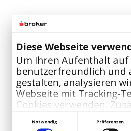
Diese Webseite verwend
Um Ihren Aufenthalt auf
benutzerfreundlich und 
gestalten, analysieren wi
Webseite mit Tracking-T
Cookies verwenden. Zusä
Werbepartner Cookies, u
Einwilligungsauswahl
Notwendig
Präferenzen
Ihre Bedürfnisse anzupa