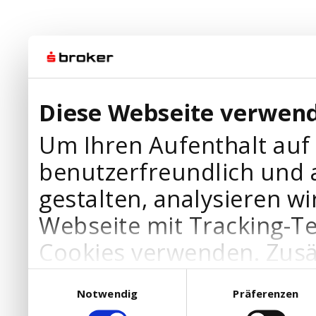
Diese Webseite verwend
Um Ihren Aufenthalt auf
benutzerfreundlich und 
gestalten, analysieren wi
Webseite mit Tracking-T
Cookies verwenden. Zusä
Werbepartner Cookies, u
Einwilligungsauswahl
Notwendig
Präferenzen
Ihre Bedürfnisse anzupa