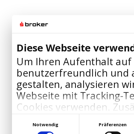
Diese Webseite verwend
Um Ihren Aufenthalt auf
benutzerfreundlich und 
gestalten, analysieren wi
Webseite mit Tracking-T
Cookies verwenden. Zusä
Werbepartner Cookies, u
Einwilligungsauswahl
Notwendig
Präferenzen
Ihre Bedürfnisse anzupa