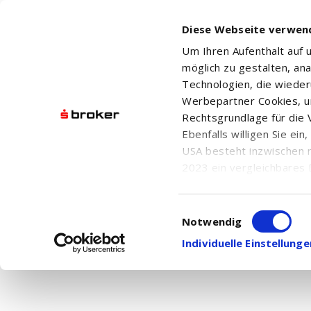
Diese Webseite verwen
Um Ihren Aufenthalt auf
möglich zu gestalten, an
Technologien, die wiede
Werbepartner Cookies, u
Rechtsgrundlage für die V
FLUSHING FINANCIAL CORP
Ebenfalls willigen Sie ei
USA besteht inzwischen 
2023 ein vergleichbares 
Informationen über die b
damit einhergehenden V
Einwilligungsauswahl
Aktuelle Nachrichten
in den USA, finden Sie a
Notwendig
Hier finden Sie chronologisch geordnet alle
Einwilligung auch jederz
Individuelle Einstellun
Ihnen die
Nachrichtensuche
.