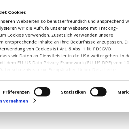
det Cookies
 unseren Webseiten so benutzerfreundlich und ansprechend w
alysieren wir die Aufrufe unserer Webseite mit Tracking-
rum Cookies verwenden. Zusätzlich verwenden unsere
m entsprechende Inhalte an Ihre Bedürfnisse anzupassen. D
erwendung von Cookies ist Art. 6 Abs. 1 lit. f DSGVO.
n, dass wir Daten an Dienstleister in die USA weitergeben. In 
mit dem EU-US Data Privacy Framework (EU-US DPF) vom 10. 
Datenschutzniveau zur Europäischen Union. Detaillierte
ei uns eingesetzten Cookies und deren Funktion, Hinweise zu
erarbeitung personenbezogener Daten und die Datenverarbe
uf unserer Seite zum
Datenschutz
. Dort können Sie Ihre
Präferenzen
Statistiken
Mark
 Nachrichten und Ad hoc-Meldungen zum gewählten Wertpapie
eit widerrufen oder anpassen.
gen vornehmen