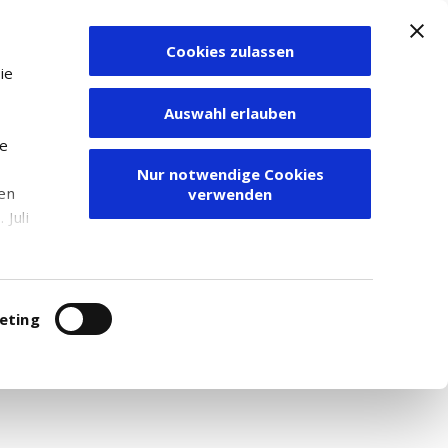
Cookies zulassen
Zum Depot
ie
Auswahl erlauben
ie
Nur notwendige Cookies
den
verwenden
Juli
r
itung
eting
r. Für weitere Recherchen empfehlen wir