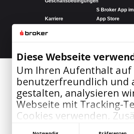
Diese Webseite verwend
Um Ihren Aufenthalt auf
benutzerfreundlich und 
gestalten, analysieren wi
Webseite mit Tracking-T
Cookies verwenden. Zusä
Werbepartner Cookies, u
Einwilligungsauswahl
Notwendig
Präferenzen