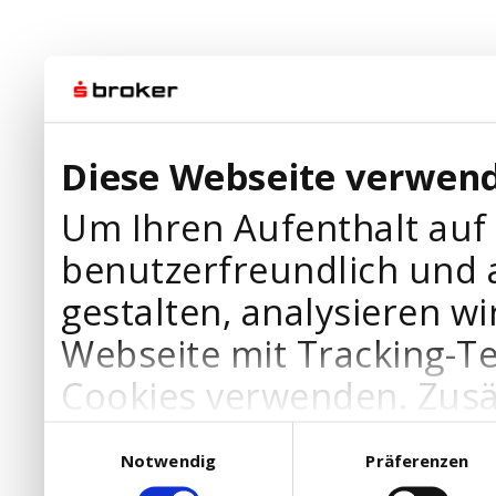
Diese Webseite verwend
Um Ihren Aufenthalt auf
benutzerfreundlich und 
gestalten, analysieren wi
Webseite mit Tracking-T
Cookies verwenden. Zusä
Werbepartner Cookies, u
Einwilligungsauswahl
Notwendig
Präferenzen
Ihre Bedürfnisse anzupa