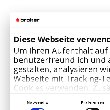
Diese Webseite verwend
Um Ihren Aufenthalt auf
benutzerfreundlich und 
gestalten, analysieren wi
Webseite mit Tracking-T
Cookies verwenden. Zusä
Werbepartner Cookies, u
Einwilligungsauswahl
Notwendig
Präferenzen
Ihre Bedürfnisse anzupa