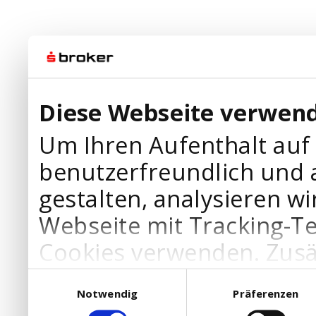
Diese Webseite verwend
Um Ihren Aufenthalt auf
benutzerfreundlich und 
gestalten, analysieren wi
Webseite mit Tracking-T
Cookies verwenden. Zusä
Werbepartner Cookies, u
Einwilligungsauswahl
Notwendig
Präferenzen
Ihre Bedürfnisse anzupa