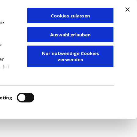
Cookies zulassen
Zum Depot
ie
Auswahl erlauben
ie
Nur notwendige Cookies
den
verwenden
Juli
r
itung
eting
r. Für weitere Recherchen empfehlen wir