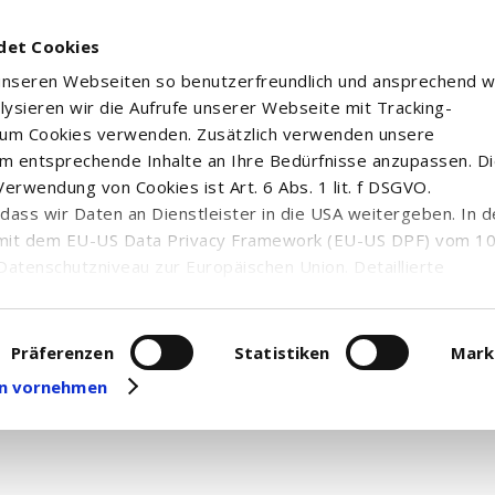
det Cookies
 unseren Webseiten so benutzerfreundlich und ansprechend w
alysieren wir die Aufrufe unserer Webseite mit Tracking-
rum Cookies verwenden. Zusätzlich verwenden unsere
m entsprechende Inhalte an Ihre Bedürfnisse anzupassen. D
erwendung von Cookies ist Art. 6 Abs. 1 lit. f DSGVO.
n, dass wir Daten an Dienstleister in die USA weitergeben. In 
mit dem EU-US Data Privacy Framework (EU-US DPF) vom 10. 
Datenschutzniveau zur Europäischen Union. Detaillierte
ei uns eingesetzten Cookies und deren Funktion, Hinweise zu
erarbeitung personenbezogener Daten und die Datenverarbe
uf unserer Seite zum
Datenschutz
. Dort können Sie Ihre
Präferenzen
Statistiken
Mark
 Nachrichten und Ad hoc-Meldungen zum gewählten Wertpapie
eit widerrufen oder anpassen.
gen vornehmen