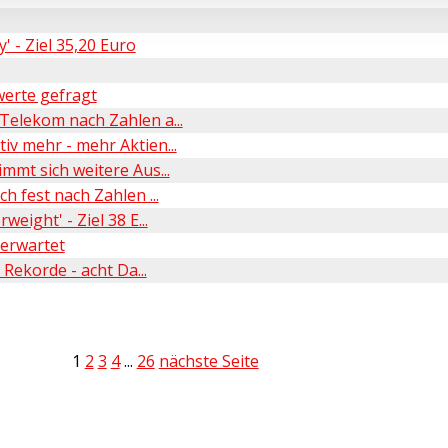
 - Ziel 35,20 Euro
erte gefragt
elekom nach Zahlen a...
v mehr - mehr Aktien...
mt sich weitere Aus...
 fest nach Zahlen ...
ight' - Ziel 38 E...
 erwartet
Rekorde - acht Da...
1
2
3
4
...
26
nächste Seite