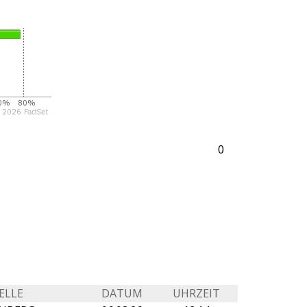
0
ELLE
DATUM
UHRZEIT