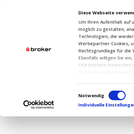
Diese Webseite verwen
Um Ihren Aufenthalt auf
möglich zu gestalten, an
Technologien, die wiede
Werbepartner Cookies, u
Rechtsgrundlage für die V
DEUTSCHE TELEKOM AG
Ebenfalls willigen Sie ei
USA besteht inzwischen 
2023 ein vergleichbares 
Informationen über die b
damit einhergehenden V
Einwilligungsauswahl
Aktuelle Nachrichten
in den USA, finden Sie a
Notwendig
Hier finden Sie chronologisch geordnet alle
Einwilligung auch jederz
Individuelle Einstellun
Ihnen die
Nachrichtensuche
.