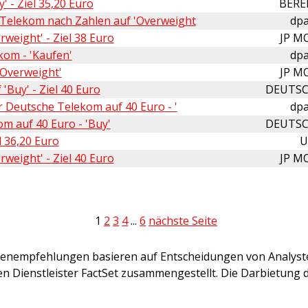
 - Ziel 35,20 Euro
BERE
Telekom nach Zahlen auf 'Overweight
dpa
weight' - Ziel 38 Euro
JP M
kom - 'Kaufen'
dpa
'Overweight'
JP M
Buy' - Ziel 40 Euro
DEUTSC
 Deutsche Telekom auf 40 Euro - '
dpa
m auf 40 Euro - 'Buy'
DEUTSC
l 36,20 Euro
U
weight' - Ziel 40 Euro
JP M
1
2
3
4
...
6
nächste Seite
stenempfehlungen basieren auf Entscheidungen von Analys
 Dienstleister FactSet zusammengestellt. Die Darbietung de