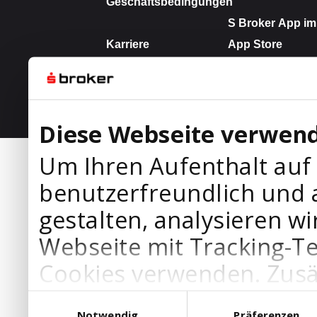
Diese Webseite verwend
Um Ihren Aufenthalt auf
benutzerfreundlich und 
gestalten, analysieren wi
Webseite mit Tracking-T
Cookies verwenden. Zusä
Werbepartner Cookies, u
Einwilligungsauswahl
Notwendig
Präferenzen