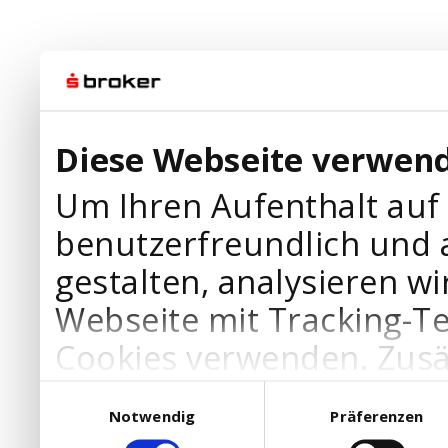
Diese Webseite verwend
Um Ihren Aufenthalt auf
benutzerfreundlich und 
gestalten, analysieren wi
Webseite mit Tracking-T
Cookies verwenden. Zusä
Werbepartner Cookies, u
Einwilligungsauswahl
Notwendig
Präferenzen
Ihre Bedürfnisse anzupa