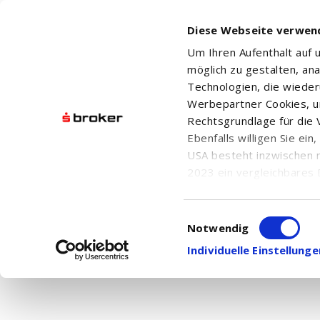
Diese Webseite verwen
Um Ihren Aufenthalt auf
möglich zu gestalten, an
Technologien, die wiede
Werbepartner Cookies, u
Rechtsgrundlage für die V
DEKA US TREASURY 7-10 UCITS ETF - USD DIS
Ebenfalls willigen Sie ei
USA besteht inzwischen 
2023 ein vergleichbares 
Informationen über die b
damit einhergehenden V
Einwilligungsauswahl
Aktuelle Nachrichten
in den USA, finden Sie a
Notwendig
Hier finden Sie chronologisch geordnet alle
Einwilligung auch jederz
Individuelle Einstellun
Ihnen die
Nachrichtensuche
.