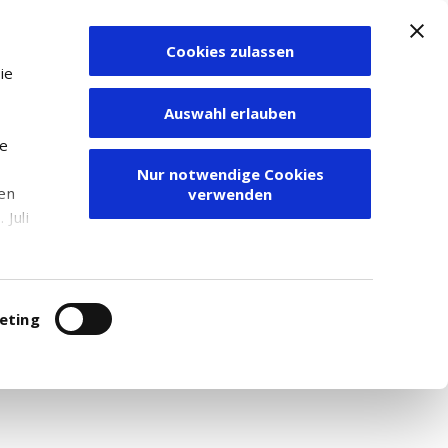
Cookies zulassen
Zum Depot
ie
Auswahl erlauben
ie
Nur notwendige Cookies
den
verwenden
Juli
r
itung
eting
r. Für weitere Recherchen empfehlen wir