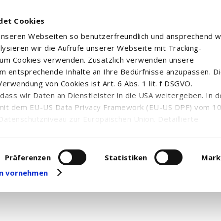
det Cookies
 unseren Webseiten so benutzerfreundlich und ansprechend w
alysieren wir die Aufrufe unserer Webseite mit Tracking-
rum Cookies verwenden. Zusätzlich verwenden unsere
m entsprechende Inhalte an Ihre Bedürfnisse anzupassen. D
erwendung von Cookies ist Art. 6 Abs. 1 lit. f DSGVO.
n, dass wir Daten an Dienstleister in die USA weitergeben. In 
mit dem EU-US Data Privacy Framework (EU-US DPF) vom 10. 
Datenschutzniveau zur Europäischen Union. Detaillierte
ei uns eingesetzten Cookies und deren Funktion, Hinweise zu
erarbeitung personenbezogener Daten und die Datenverarbe
uf unserer Seite zum
Datenschutz
. Dort können Sie Ihre
Präferenzen
Statistiken
Mark
 Nachrichten und Ad hoc-Meldungen zum gewählten Wertpapie
eit widerrufen oder anpassen.
gen vornehmen