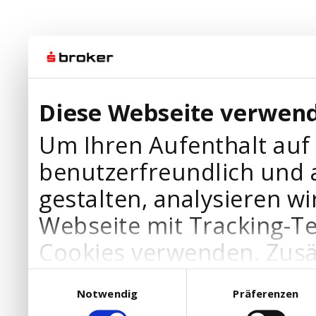
Diese Webseite verwend
Um Ihren Aufenthalt auf
benutzerfreundlich und 
gestalten, analysieren wi
Webseite mit Tracking-T
Cookies verwenden. Zusä
Werbepartner Cookies, u
Einwilligungsauswahl
Notwendig
Präferenzen
Ihre Bedürfnisse anzupa