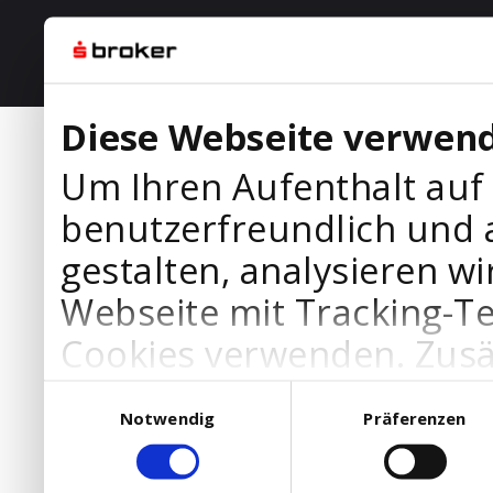
Diese Webseite verwend
Um Ihren Aufenthalt auf
benutzerfreundlich und 
gestalten, analysieren wi
Webseite mit Tracking-T
Cookies verwenden. Zusä
Werbepartner Cookies, u
Einwilligungsauswahl
Notwendig
Präferenzen
Ihre Bedürfnisse anzupa
die Verwendung von Cookies