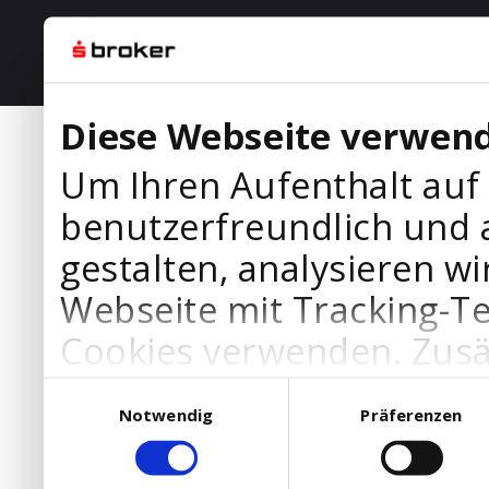
Diese Webseite verwend
Um Ihren Aufenthalt auf
benutzerfreundlich und 
gestalten, analysieren wi
Webseite mit Tracking-T
Cookies verwenden. Zusä
Werbepartner Cookies, u
Einwilligungsauswahl
Notwendig
Präferenzen
Ihre Bedürfnisse anzupa
die Verwendung von Cookies