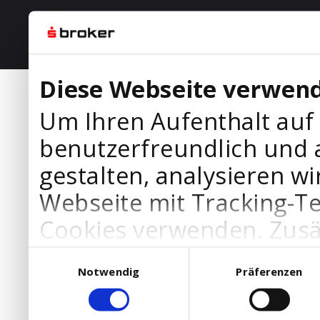
Diese Webseite verwend
Um Ihren Aufenthalt auf
benutzerfreundlich und 
gestalten, analysieren wi
Webseite mit Tracking-T
Cookies verwenden. Zusä
Werbepartner Cookies, u
Einwilligungsauswahl
Notwendig
Präferenzen
Ihre Bedürfnisse anzupa
die Verwendung von Cookies