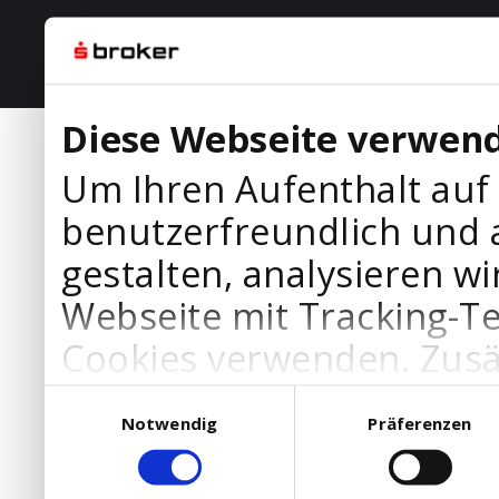
Diese Webseite verwend
Um Ihren Aufenthalt auf
benutzerfreundlich und 
gestalten, analysieren wi
Webseite mit Tracking-T
Cookies verwenden. Zusä
Werbepartner Cookies, u
Einwilligungsauswahl
Notwendig
Präferenzen
Ihre Bedürfnisse anzupa
die Verwendung von Cookies