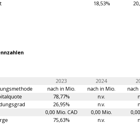
t
18,53%
20
ennzahlen
2023
2024
2
erungsmethode
nach in Mio.
nach in Mio.
nach 
italquote
78,77%
n.v.
n
ldungsgrad
26,95%
n.v.
n
0,00 Mio. CAD
0,00 Mio.
0,00
rge
75,63%
n.v.
n