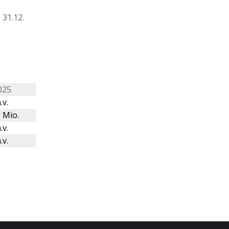
31.12.
025
.v.
 Mio.
.v.
.v.