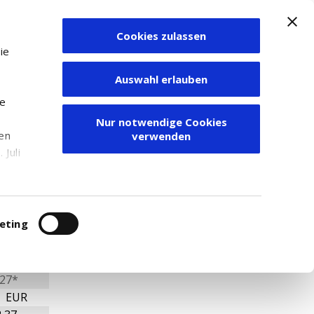
Cookies zulassen
Zum Depot
ie
Auswahl erlauben
ie
Nur notwendige Cookies
den
verwenden
Juli
r
itung
eting
27*
6 EUR