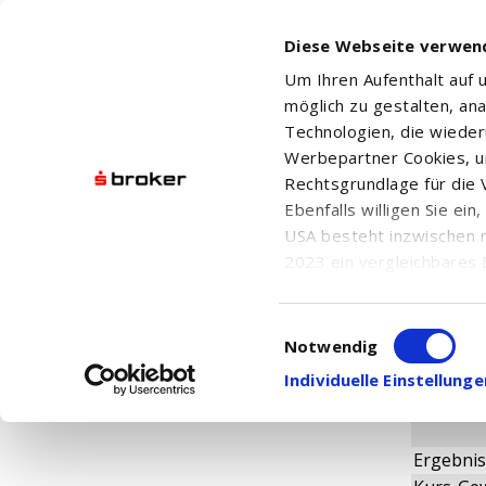
Diese Webseite verwen
Um Ihren Aufenthalt auf
möglich zu gestalten, an
Technologien, die wiede
Werbepartner Cookies, u
Rechtsgrundlage für die V
LABRADO
Ebenfalls willigen Sie ei
USA besteht inzwischen 
2023 ein vergleichbares 
Informationen über die b
damit einhergehenden V
Einwilligungsauswahl
Fundame
in den USA, finden Sie a
Notwendig
Einwilligung auch jederz
Individuelle Einstellun
Ergebnis 