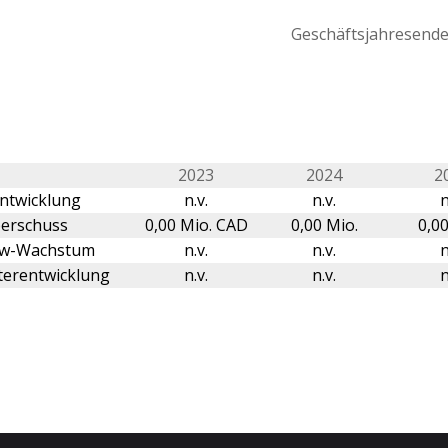
Geschäftsjahresende 
2023
2024
2
ntwicklung
n.v.
n.v.
n
erschuss
0,00 Mio. CAD
0,00 Mio.
0,00
ow-Wachstum
n.v.
n.v.
n
terentwicklung
n.v.
n.v.
n