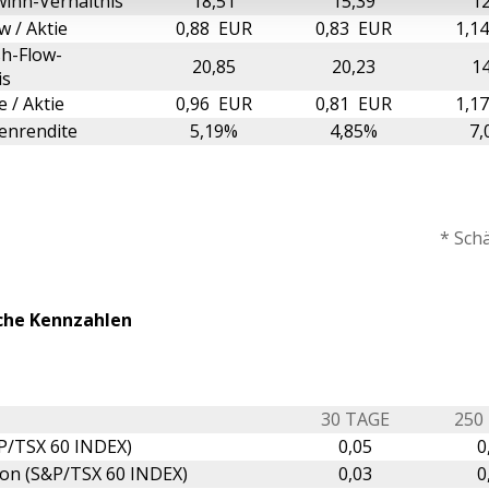
inn-Verhältnis
18,51
15,39
12
w / Aktie
0,88 EUR
0,83 EUR
1,1
h-Flow-
20,85
20,23
14
is
 / Aktie
0,96 EUR
0,81 EUR
1,1
enrendite
5,19%
4,85%
7,
* Sch
che Kennzahlen
30 TAGE
250
P/TSX 60 INDEX)
0,05
0
ion (S&P/TSX 60 INDEX)
0,03
0