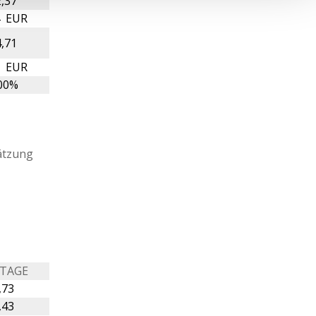
,37
4 EUR
,71
7 EUR
00%
ätzung
 TAGE
,73
,43