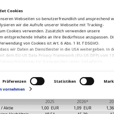
det Cookies
 unseren Webseiten so benutzerfreundlich und ansprechend w
alysieren wir die Aufrufe unserer Webseite mit Tracking-
rum Cookies verwenden. Zusätzlich verwenden unsere
m entsprechende Inhalte an Ihre Bedürfnisse anzupassen. D
erwendung von Cookies ist Art. 6 Abs. 1 lit. f DSGVO.
R IRON ORE ROYALTY CORP.
n, dass wir Daten an Dienstleister in die USA weitergeben. In 
mit dem EU-US Data Privacy Framework (EU-US DPF) vom 10. 
Datenschutzniveau zur Europäischen Union. Detaillierte
ei uns eingesetzten Cookies und deren Funktion, Hinweise zu
erarbeitung personenbezogener Daten und die Datenverarbe
ntale Kennzahlen
uf unserer Seite zum
Datenschutz
. Dort können Sie Ihre
Präferenzen
Statistiken
Mark
eit widerrufen oder anpassen.
gen vornehmen
2025
2026*
20
/ Aktie
1,00 EUR
1,09 EUR
1,3