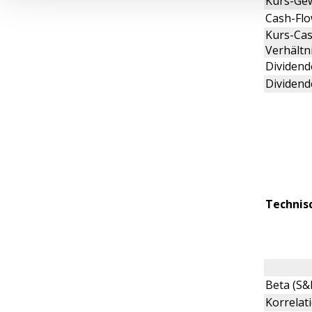
Kurs-Gew
Cash-Flo
Kurs-Cas
Verhältn
Dividende
Dividend
Technis
Beta (S&
Korrelat