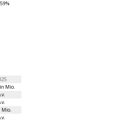
,59%
025
in Mio.
.v.
.v.
 Mio.
.v.