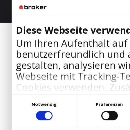
Diese Webseite verwend
Um Ihren Aufenthalt auf
benutzerfreundlich und 
gestalten, analysieren wi
Webseite mit Tracking-T
Cookies verwenden. Zusä
Werbepartner Cookies, u
Einwilligungsauswahl
Notwendig
Präferenzen
Ihre Bedürfnisse anzupa
die Verwendung von Cookies