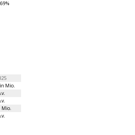
,69%
025
in Mio.
.v.
.v.
 Mio.
.v.