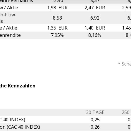
inn-Verhältnis
12,90
8,37
8
w / Aktie
1,98 EUR
2,47 EUR
2,5
h-Flow-
8,58
6,92
6
is
 / Aktie
1,35 EUR
1,40 EUR
1,4
enrendite
7,95%
8,16%
8,
* Sch
che Kennzahlen
30 TAGE
250
C 40 INDEX)
0,25
0
ion (CAC 40 INDEX)
0,26
0