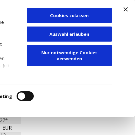
Cookies zulassen
Zum Depot
ie
Auswahl erlauben
ie
Nur notwendige Cookies
den
verwenden
Juli
r
itung
eting
27*
1 EUR