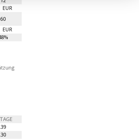
,12
9 EUR
,60
5 EUR
48%
ätzung
 TAGE
,39
,30