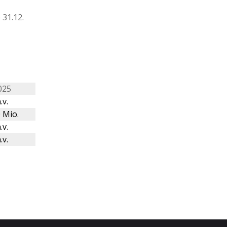
31.12.
025
.v.
 Mio.
.v.
.v.