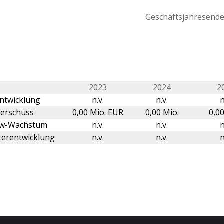
Geschäftsjahresende 
2023
2024
2
ntwicklung
n.v.
n.v.
n
erschuss
0,00 Mio. EUR
0,00 Mio.
0,00
ow-Wachstum
n.v.
n.v.
n
terentwicklung
n.v.
n.v.
n