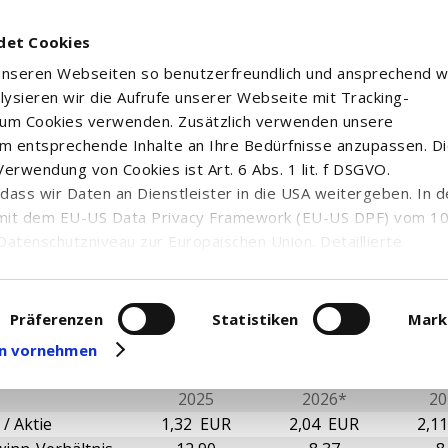
det Cookies
 unseren Webseiten so benutzerfreundlich und ansprechend w
alysieren wir die Aufrufe unserer Webseite mit Tracking-
rum Cookies verwenden. Zusätzlich verwenden unsere
m entsprechende Inhalte an Ihre Bedürfnisse anzupassen. D
erwendung von Cookies ist Art. 6 Abs. 1 lit. f DSGVO.
 SA
n, dass wir Daten an Dienstleister in die USA weitergeben. In 
mit dem EU-US Data Privacy Framework (EU-US DPF) vom 10. 
Datenschutzniveau zur Europäischen Union. Detaillierte
ei uns eingesetzten Cookies und deren Funktion, Hinweise zu
erarbeitung personenbezogener Daten und die Datenverarbe
ntale Kennzahlen
uf unserer Seite zum
Datenschutz
. Dort können Sie Ihre
Präferenzen
Statistiken
Mark
eit widerrufen oder anpassen.
gen vornehmen
2025
2026*
20
/ Aktie
1,32 EUR
2,04 EUR
2,1