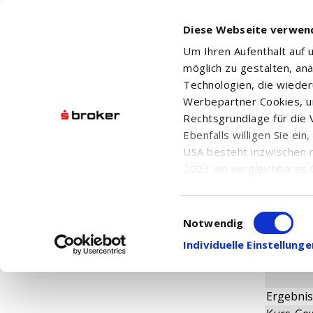
Diese Webseite verwen
Um Ihren Aufenthalt auf
möglich zu gestalten, an
Technologien, die wiede
Werbepartner Cookies, u
Rechtsgrundlage für die V
CARMILA
Ebenfalls willigen Sie ei
USA besteht inzwischen 
2023 ein vergleichbares 
Informationen über die b
damit einhergehenden V
Einwilligungsauswahl
Fundame
in den USA, finden Sie a
Notwendig
Einwilligung auch jederz
Individuelle Einstellun
Ergebnis 