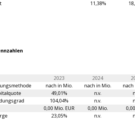
t
11,38%
18
ennzahlen
2023
2024
2
erungsmethode
nach in Mio.
nach in Mio.
nach 
italquote
49,01%
n.v.
n
ldungsgrad
104,04%
n.v.
n
0,00 Mio. EUR
0,00 Mio.
0,00
rge
23,05%
n.v.
n