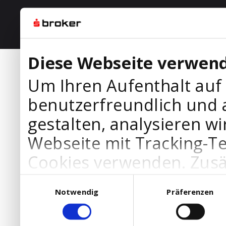
Diese Webseite verwend
Um Ihren Aufenthalt auf
benutzerfreundlich und 
gestalten, analysieren wi
Webseite mit Tracking-T
Cookies verwenden. Zusä
Werbepartner Cookies, u
Einwilligungsauswahl
Notwendig
Präferenzen
Ihre Bedürfnisse anzupa
die Verwendung von Cookies