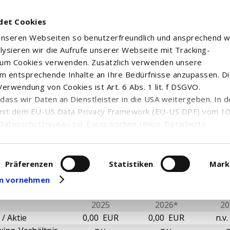
det Cookies
 unseren Webseiten so benutzerfreundlich und ansprechend w
alysieren wir die Aufrufe unserer Webseite mit Tracking-
rum Cookies verwenden. Zusätzlich verwenden unsere
m entsprechende Inhalte an Ihre Bedürfnisse anzupassen. D
erwendung von Cookies ist Art. 6 Abs. 1 lit. f DSGVO.
UITY AB
n, dass wir Daten an Dienstleister in die USA weitergeben. In 
mit dem EU-US Data Privacy Framework (EU-US DPF) vom 10. 
Datenschutzniveau zur Europäischen Union. Detaillierte
ei uns eingesetzten Cookies und deren Funktion, Hinweise zu
erarbeitung personenbezogener Daten und die Datenverarbe
ntale Kennzahlen
uf unserer Seite zum
Datenschutz
. Dort können Sie Ihre
Präferenzen
Statistiken
Mark
eit widerrufen oder anpassen.
gen vornehmen
2025
2026*
20
/ Aktie
0,00 EUR
0,00 EUR
n.v