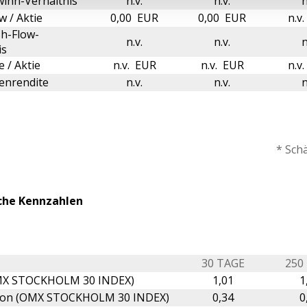
inn-Verhältnis
n.v.
n.v.
n
w / Aktie
0,00 EUR
0,00 EUR
n.v
h-Flow-
n.v.
n.v.
n
is
 / Aktie
n.v. EUR
n.v. EUR
n.v
enrendite
n.v.
n.v.
n
* Sch
che Kennzahlen
30 TAGE
250
MX STOCKHOLM 30 INDEX)
1,01
1
tion (OMX STOCKHOLM 30 INDEX)
0,34
0