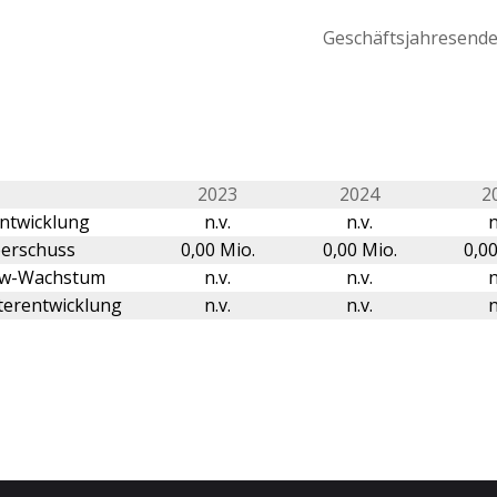
Geschäftsjahresende 
2023
2024
2
ntwicklung
n.v.
n.v.
n
erschuss
0,00 Mio.
0,00 Mio.
0,00
ow-Wachstum
n.v.
n.v.
n
terentwicklung
n.v.
n.v.
n