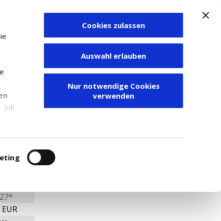
Cookies zulassen
Zum Depot
ie
Auswahl erlauben
ie
Nur notwendige Cookies
den
verwenden
Juli
r
itung
eting
27*
. EUR