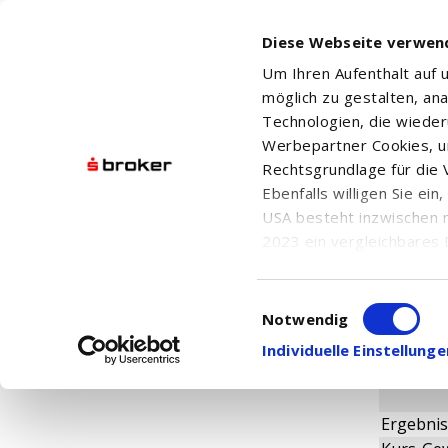
Diese Webseite verwen
Um Ihren Aufenthalt auf
möglich zu gestalten, an
Technologien, die wiede
Werbepartner Cookies, u
Rechtsgrundlage für die V
BURE EQ
Ebenfalls willigen Sie ei
USA besteht inzwischen 
2023 ein vergleichbares 
Informationen über die b
damit einhergehenden V
Einwilligungsauswahl
Fundame
in den USA, finden Sie a
Notwendig
Einwilligung auch jederz
Individuelle Einstellun
Ergebnis 