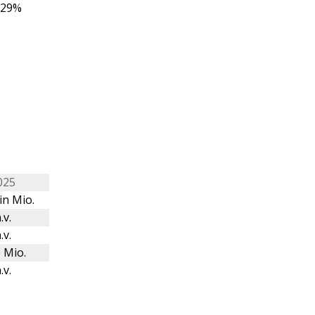
,29%
025
in Mio.
.v.
.v.
 Mio.
.v.