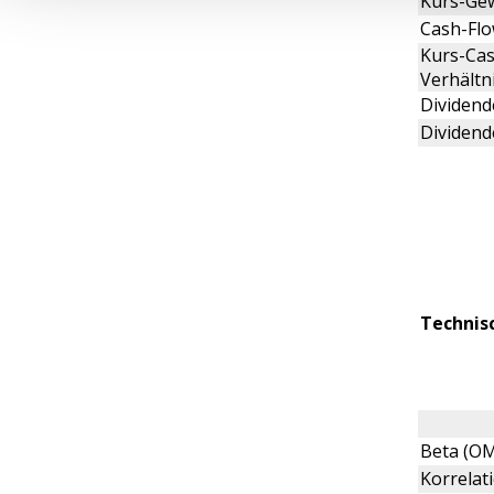
Kurs-Gew
Cash-Flo
Kurs-Cas
Verhältn
Dividende
Dividend
Technis
Beta (O
Korrela