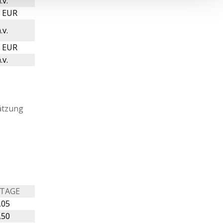
.v.
. EUR
.v.
. EUR
.v.
ätzung
 TAGE
,05
,50