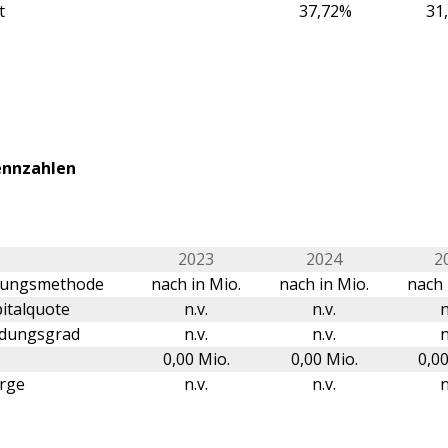
t
37,72%
31
ennzahlen
2023
2024
2
erungsmethode
nach in Mio.
nach in Mio.
nach 
italquote
n.v.
n.v.
n
ldungsgrad
n.v.
n.v.
n
0,00 Mio.
0,00 Mio.
0,00
rge
n.v.
n.v.
n