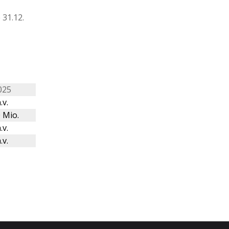
31.12.
025
.v.
 Mio.
.v.
.v.