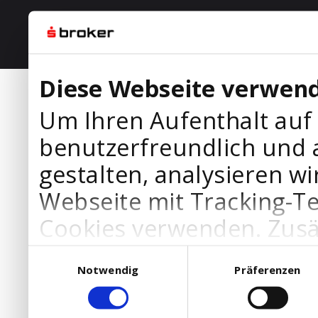
Diese Webseite verwend
Um Ihren Aufenthalt auf
benutzerfreundlich und 
gestalten, analysieren wi
Webseite mit Tracking-T
Cookies verwenden. Zusä
Werbepartner Cookies, u
Einwilligungsauswahl
Notwendig
Präferenzen
Ihre Bedürfnisse anzupa
die Verwendung von Cookies