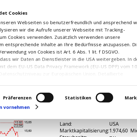
det Cookies
 unseren Webseiten so benutzerfreundlich und ansprechend w
alysieren wir die Aufrufe unserer Webseite mit Tracking-
rum Cookies verwenden. Zusätzlich verwenden unsere
m entsprechende Inhalte an Ihre Bedürfnisse anzupassen. D
erwendung von Cookies ist Art. 6 Abs. 1 lit. f DSGVO.
n, dass wir Daten an Dienstleister in die USA weitergeben. In 
ES INC. MD
mit dem EU-US Data Privacy Framework (EU-US DPF) vom 10. 
Datenschutzniveau zur Europäischen Union. Detaillierte
ei uns eingesetzten Cookies und deren Funktion, Hinweise zu
erarbeitung personenbezogener Daten und die Datenverarbe
uf unserer Seite zum
Datenschutz
. Dort können Sie Ihre
Präferenzen
Statistiken
Mark
eit widerrufen oder anpassen.
gen vornehmen
WKN / ISIN:
A0YF80 / U
Branche:
Banken
Land:
USA
Marktkapitalisierung:
1.974,60 Mi