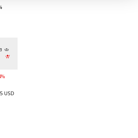
%
64%
55 USD