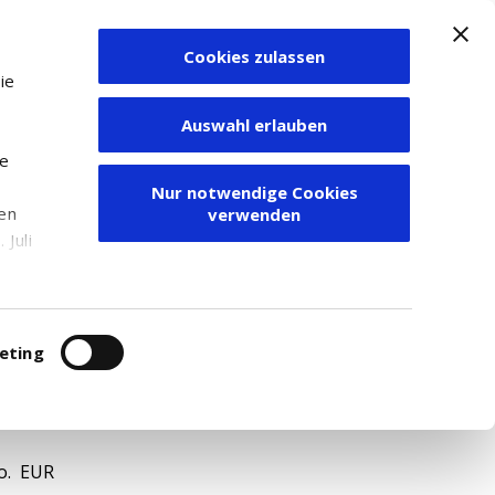
Cookies zulassen
Zum Depot
ie
Auswahl erlauben
ie
Nur notwendige Cookies
den
verwenden
Juli
r
itung
eting
S6673401039
o. EUR