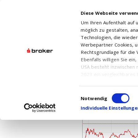
Diese Webseite verwen
Um Ihren Aufenthalt auf
möglich zu gestalten, an
Technologien, die wiede
Werbepartner Cookies, u
Rechtsgrundlage für die V
Ebenfalls willigen Sie ei
NORTHWEST BANCSHAR
USA besteht inzwischen 
2023 ein vergleichbares 
Informationen über die b
damit einhergehenden V
Einwilligungsauswahl
in den USA, finden Sie a
Notwendig
Einwilligung auch jederz
Individuelle Einstellun