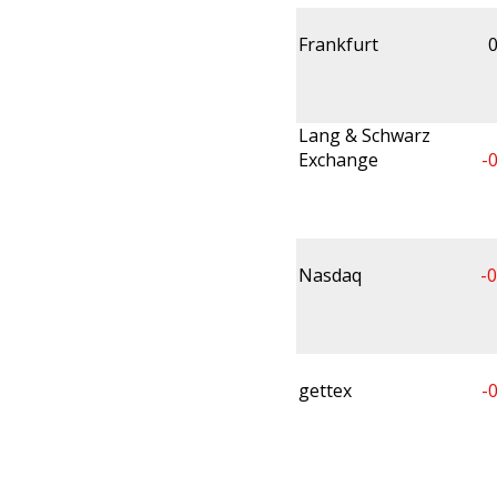
Frankfurt
0
Lang & Schwarz
Exchange
-
Nasdaq
-0
gettex
-