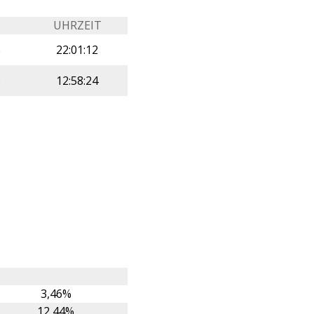
M
UHRZEIT
6
22:01:12
6
12:58:24
3,46%
12,44%