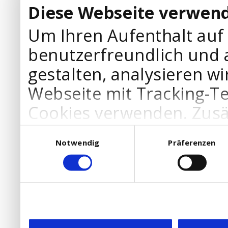
Diese Webseite verwend
Um Ihren Aufenthalt auf
benutzerfreundlich und 
gestalten, analysieren wi
Webseite mit Tracking-T
Cookies verwenden. Zusä
Werbepartner Cookies, u
Einwilligungsauswahl
Notwendig
Präferenzen
Ihre Bedürfnisse anzupa
die Verwendung von Cookies
DSGVO.
Ebenfalls willigen Sie ein