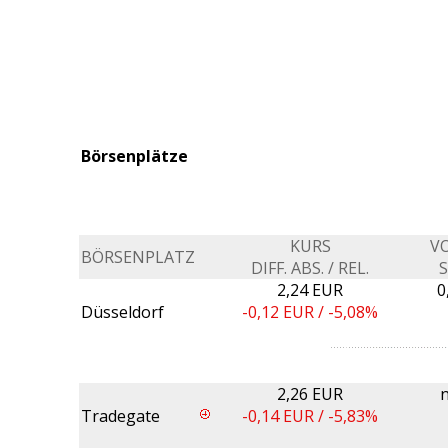
Börsenplätze
KURS
V
BÖRSENPLATZ
DIFF. ABS. / REL.
2,24 EUR
0
Düsseldorf
-0,12
EUR /
-5,08%
2,26 EUR
n
Tradegate
-0,14
EUR /
-5,83%