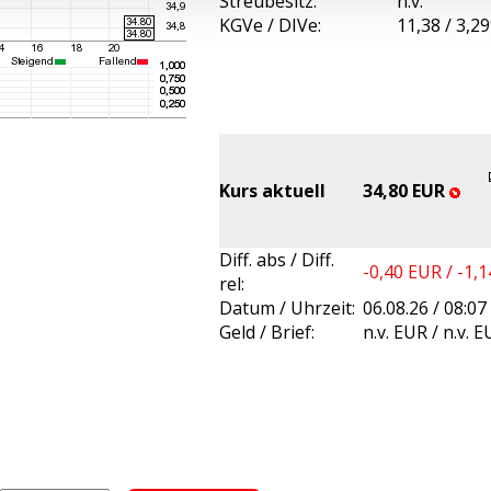
Streubesitz:
n.v.
KGVe / DIVe:
11,38 / 3,2
Kurs aktuell
34,80 EUR
Diff. abs / Diff.
-0,40 EUR / -1,
rel:
Datum / Uhrzeit:
06.08.26 / 08:07
Geld / Brief:
n.v. EUR / n.v. 