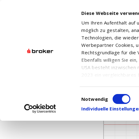
Diese Webseite verwen
Um Ihren Aufenthalt auf
möglich zu gestalten, an
Technologien, die wiede
Werbepartner Cookies, u
Rechtsgrundlage für die V
Ebenfalls willigen Sie ei
BAR HARBOR B
USA besteht inzwischen 
2023 ein vergleichbares 
Informationen über die b
damit einhergehenden V
Einwilligungsauswahl
in den USA, finden Sie a
Notwendig
Einwilligung auch jederz
Individuelle Einstellun