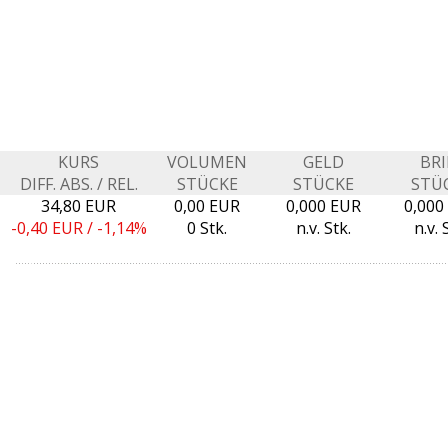
KURS
VOLUMEN
GELD
BRI
Z
DIFF. ABS. / REL.
STÜCKE
STÜCKE
STÜ
34,80 EUR
0,00 EUR
0,000 EUR
0,000
-0,40
EUR /
-1,14%
0 Stk.
n.v. Stk.
n.v. 