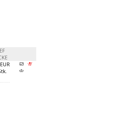
EF
CKE
 EUR
Stk.