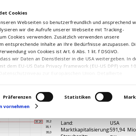
det Cookies
 unseren Webseiten so benutzerfreundlich und ansprechend w
alysieren wir die Aufrufe unserer Webseite mit Tracking-
rum Cookies verwenden. Zusätzlich verwenden unsere
m entsprechende Inhalte an Ihre Bedürfnisse anzupassen. D
erwendung von Cookies ist Art. 6 Abs. 1 lit. f DSGVO.
n, dass wir Daten an Dienstleister in die USA weitergeben. In 
ANKSHARES REGISTERED SHAR...
mit dem EU-US Data Privacy Framework (EU-US DPF) vom 10. 
Datenschutzniveau zur Europäischen Union. Detaillierte
ei uns eingesetzten Cookies und deren Funktion, Hinweise zu
erarbeitung personenbezogener Daten und die Datenverarbe
uf unserer Seite zum
Datenschutz
. Dort können Sie Ihre
Präferenzen
Statistiken
Mark
eit widerrufen oder anpassen.
gen vornehmen
WKN / ISIN:
346032 / U
Branche:
n.v.
Land:
USA
Marktkapitalisierung:
591,94 Mio