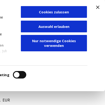
Cookies zulassen
Zum Depot
ie
Auswahl erlauben
ie
Nur notwendige Cookies
den
verwenden
Juli
r
itung
eting
S0668491006
. EUR