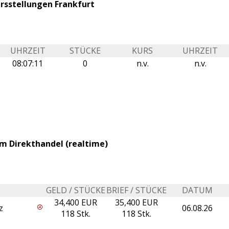
ursstellungen Frankfurt
UHRZEIT
STÜCKE
KURS
UHRZEIT
08:07:11
0
n.v.
n.v.
im Direkthandel (realtime)
GELD / STÜCKE
BRIEF / STÜCKE
DATUM
34,400 EUR
35,400 EUR
z
06.08.26
118 Stk.
118 Stk.