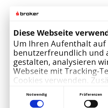
Diese Webseite verwend
Um Ihren Aufenthalt auf
benutzerfreundlich und 
gestalten, analysieren wi
Webseite mit Tracking-T
Cookies verwenden. Zusä
Werbepartner Cookies, u
Einwilligungsauswahl
Notwendig
Präferenzen
Ihre Bedürfnisse anzupa
die Verwendung von Cookies