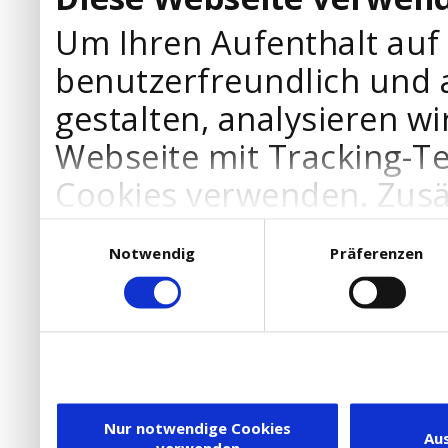
Um Ihren Aufenthalt auf
benutzerfreundlich und 
gestalten, analysieren wi
Webseite mit Tracking-T
Cookies verwenden. Zusä
Werbepartner Cookies, u
Einwilligungsauswahl
Notwendig
Präferenzen
Ihre Bedürfnisse anzupa
die Verwendung von Cookies
DSGVO.
Ebenfalls willigen Sie ein
Dienstleister in die USA
Nur notwendige Cookies
Au