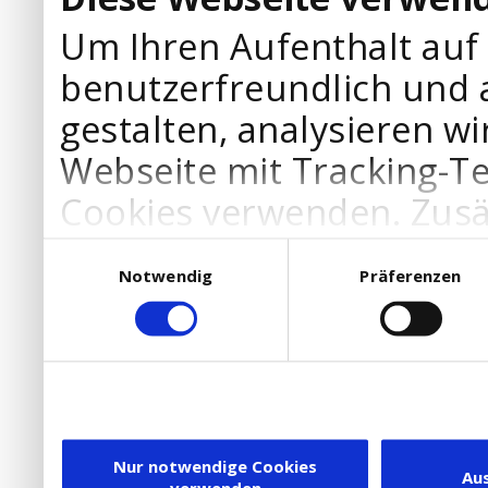
Um Ihren Aufenthalt auf
benutzerfreundlich und 
gestalten, analysieren wi
Webseite mit Tracking-T
Cookies verwenden. Zusä
Werbepartner Cookies, u
Einwilligungsauswahl
Notwendig
Präferenzen
Ihre Bedürfnisse anzupa
die Verwendung von Cookies
DSGVO.
Ebenfalls willigen Sie ein
Dienstleister in die USA
Nur notwendige Cookies
Au