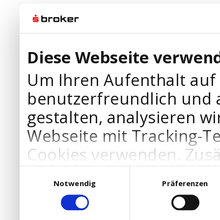
Diese Webseite verwend
Um Ihren Aufenthalt auf
benutzerfreundlich und 
gestalten, analysieren wi
Webseite mit Tracking-T
Cookies verwenden. Zusä
Werbepartner Cookies, u
Einwilligungsauswahl
Notwendig
Präferenzen
Ihre Bedürfnisse anzupa
die Verwendung von Cookies