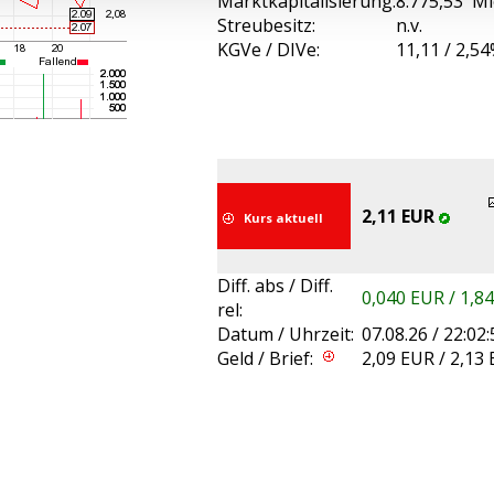
Marktkapitalisierung:
8.775,53 M
Streubesitz:
n.v.
KGVe / DIVe:
11,11 / 2,5
2,11 EUR
Kurs aktuell
Diff. abs / Diff.
0,040 EUR / 1,8
rel:
Datum / Uhrzeit:
07.08.26 / 22:02:
Geld / Brief:
2,09 EUR / 2,13