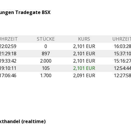
llungen Tradegate BSX
UHRZEIT
STÜCKE
KURS
UHRZEI
22:02:59
0
2,101 EUR
16:03:2
21:29:18
897
2,101 EUR
15:37:1
19:33:42
2.000
2,101 EUR
15:16:2
19:10:11
105
2,101 EUR
12:54:4
17:06:46
1.700
2,091 EUR
12:27:5
kthandel (realtime)