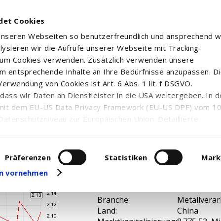
det Cookies
 unseren Webseiten so benutzerfreundlich und ansprechend w
alysieren wir die Aufrufe unserer Webseite mit Tracking-
rum Cookies verwenden. Zusätzlich verwenden unsere
m entsprechende Inhalte an Ihre Bedürfnisse anzupassen. D
erwendung von Cookies ist Art. 6 Abs. 1 lit. f DSGVO.
n, dass wir Daten an Dienstleister in die USA weitergeben. In 
'
mit dem EU-US Data Privacy Framework (EU-US DPF) vom 10. 
Datenschutzniveau zur Europäischen Union. Detaillierte
ei uns eingesetzten Cookies und deren Funktion, Hinweise zu
erarbeitung personenbezogener Daten und die Datenverarbe
uf unserer Seite zum
Datenschutz
. Dort können Sie Ihre
Präferenzen
Statistiken
Mark
eit widerrufen oder anpassen.
gen vornehmen
A0M4V5 /
WKN / ISIN:
CNE100000
Branche:
Metallverar
Land:
China