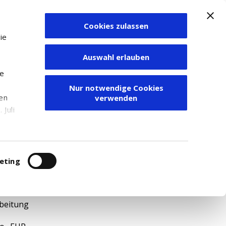
Cookies zulassen
Zum Depot
ie
Auswahl erlauben
ie
Nur notwendige Cookies
den
verwenden
Juli
r
itung
eting
114
beitung