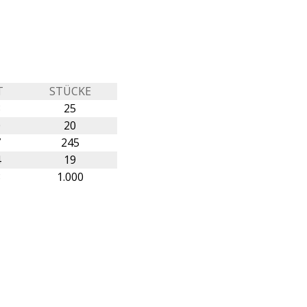
T
STÜCKE
8
25
0
20
7
245
4
19
8
1.000