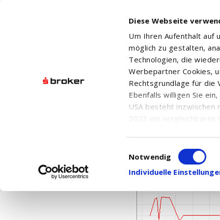
Diese Webseite verwen
Um Ihren Aufenthalt auf
möglich zu gestalten, an
Technologien, die wiede
Werbepartner Cookies, u
Rechtsgrundlage für die V
Ebenfalls willigen Sie ei
CMOC GROUP LTD. 'H
USA besteht inzwischen 
2023 ein vergleichbares 
Informationen über die b
damit einhergehenden V
Einwilligungsauswahl
in den USA, finden Sie a
Notwendig
Einwilligung auch jederz
Individuelle Einstellun