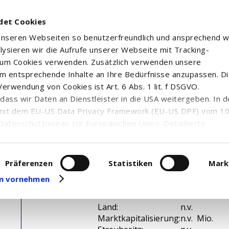
det Cookies
 unseren Webseiten so benutzerfreundlich und ansprechend w
alysieren wir die Aufrufe unserer Webseite mit Tracking-
rum Cookies verwenden. Zusätzlich verwenden unsere
m entsprechende Inhalte an Ihre Bedürfnisse anzupassen. D
erwendung von Cookies ist Art. 6 Abs. 1 lit. f DSGVO.
n, dass wir Daten an Dienstleister in die USA weitergeben. In 
mit dem EU-US Data Privacy Framework (EU-US DPF) vom 10. 
Datenschutzniveau zur Europäischen Union. Detaillierte
ei uns eingesetzten Cookies und deren Funktion, Hinweise zu
erarbeitung personenbezogener Daten und die Datenverarbe
uf unserer Seite zum
Datenschutz
. Dort können Sie Ihre
Präferenzen
Statistiken
Mark
eit widerrufen oder anpassen.
gen vornehmen
WKN / ISIN:
n.v. /
Branche:
n.v.
Land:
n.v.
Marktkapitalisierung:
n.v. Mio.