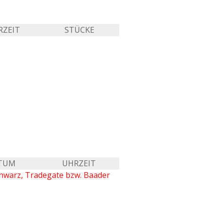
RZEIT
STÜCKE
TUM
UHRZEIT
chwarz, Tradegate bzw. Baader