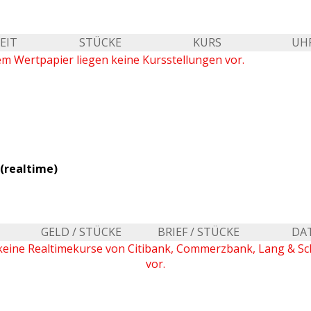
EIT
STÜCKE
KURS
UH
em Wertpapier liegen keine Kursstellungen vor.
(realtime)
GELD / STÜCKE
BRIEF / STÜCKE
DA
keine Realtimekurse von Citibank, Commerzbank, Lang & S
vor.