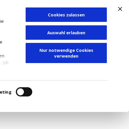
Cookies zulassen
Zum Depot
ie
Auswahl erlauben
ie
Nur notwendige Cookies
den
verwenden
Juli
r
itung
eting