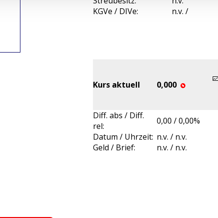
Streubesitz:
n.v.
KGVe / DIVe:
n.v. /
Kurs aktuell
0,000
Diff. abs / Diff.
0,00 / 0,00%
rel:
Datum / Uhrzeit:
n.v. / n.v.
Geld / Brief:
n.v. / n.v.