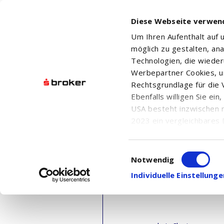
Diese Webseite verwen
Um Ihren Aufenthalt auf
möglich zu gestalten, an
Technologien, die wiede
Werbepartner Cookies, u
Rechtsgrundlage für die V
Ebenfalls willigen Sie ei
USA besteht inzwischen 
2023 ein vergleichbares 
Informationen über die b
damit einhergehenden V
Einwilligungsauswahl
in den USA, finden Sie a
Notwendig
Einwilligung auch jederz
Individuelle Einstellun