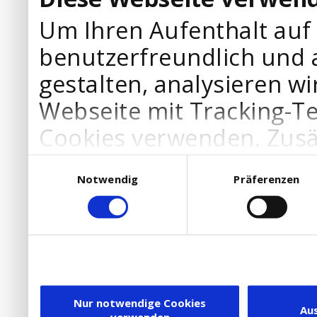
Um Ihren Aufenthalt auf
benutzerfreundlich und 
gestalten, analysieren wi
Webseite mit Tracking-T
Cookies verwenden. Zusä
Werbepartner Cookies, u
Einwilligungsauswahl
Notwendig
Präferenzen
Ihre Bedürfnisse anzupa
die Verwendung von Cookies
DSGVO.
Ebenfalls willigen Sie ein
Dienstleister in die USA
Nur notwendige Cookies
Au